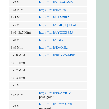
3x2 Mini
https://tpi.li/9PfowGaMG
3x3 Mini
https://tpi.li/H259r5
3x4 Mini
https://tpi.li/dRMNIPA
3x5 Mini
https://tpi.li/d64QHQnOFof
3x6 - 3x7 Mini
https://tpi.li/zYCCZ3F5A
3x8 Mini
https://tpi.li/5GUeRo
3x9 Mini
https://tpi.li/RwOtdIz
3x10 Mini
https://tpi.li/KDYk7wMST
3x11 Mini
3x12 Mini
3x13 Mini
4x1 Mini
https://tpi.li/ItUA7srQViA
4x2 Mini
pass- gojo8
https://tpi.li/3CO7O243f
4x3 Mini
pass- gojo8