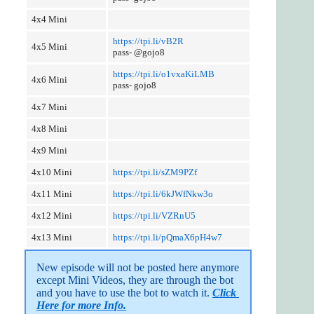
4x4 Mini
https://tpi.li/vB2R
4x5 Mini
pass- @gojo8
https://tpi.li/o1vxaKiLMB
4x6 Mini
pass- gojo8
4x7 Mini
4x8 Mini
4x9 Mini
4x10 Mini
https://tpi.li/sZM9PZf
4x11 Mini
https://tpi.li/6kJWfNkw3o
4x12 Mini
https://tpi.li/VZRnU5
4x13 Mini
https://tpi.li/pQmaX6pH4w7
New episode will not be posted here anymore 
except Mini Videos, they are through the bot 
and you have to use the bot to watch it. 
Click 
Here for more Info.