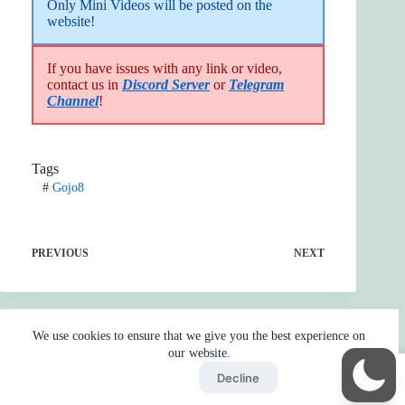
Only Mini Videos will be posted on the 
website!
If you have issues with any link or video,
contact us in
Discord Server
or
Telegram
Channel
!
Tags
#
Gojo8
PREVIOUS
NEXT
We use cookies to ensure that we give you the best experience on
our website.
Accept
Decline
Home
Reaction
BOT
Skip Ads
Copyright © 2026 - by
Gojo2 -
Privacy Policy