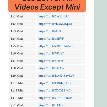
Videos Except Mini
1x1 Mini
https://tpi.li/5W114kL1
1x2 Mini
https://tpi.li/shOwMKpUj
1x3 Mini
https://tpi.li/sFST
1x4 Mini
https://tpi.li/z3RVP
1x5 Mini
https://tpi.li/ZR0h1NNh7q
1x6 Mini
https://tpi.li/VFphT
1x7 Mini
https://tpi.li/cFrdrTP
1x8 Mini
https://tpi.li/o4fAju
1x9 Mini
https://tpi.li/IwyK4ZnvEgR
1x10 Mini
https://tpi.li/ERKhpOK5ee
1x11 Mini
https://tpi.li/X3CiL1tKC
1x12 Mini
https://tpi.li/G1dP1uxnUb
2x1 Mini
https://tpi.li/qT4y4