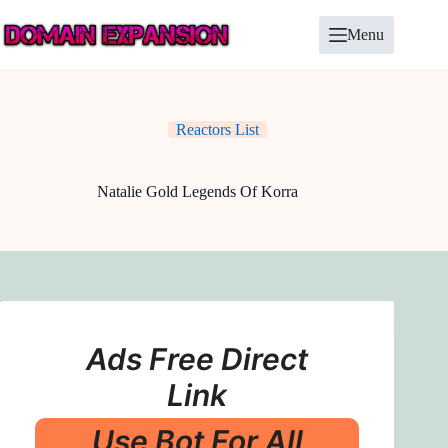
Skip
to
Menu
content
Reactors List
Natalie Gold Legends Of Korra
Ads Free Direct
Link
Use Bot For All