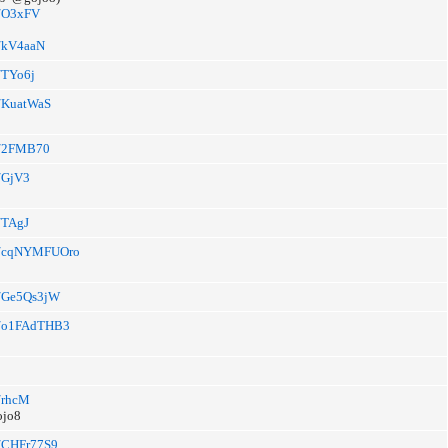
li/O3xFV
li/kV4aaN
i/TYo6j
li/KuatWaS
li/2FMB70
i/GjV3
i/TAgJ
.li/cqNYMFUOro
li/Ge5Qs3jW
.li/o1FAdTHB3
i/rhcM
ojo8
li/CHFr77S9