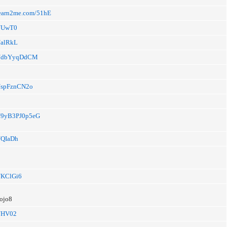
k.earn2me.com/51hE
li/UwT0
i/alRkL
.li/dbYyqDdCM
li/spFznCN2o
li/9yB3PJ0p5eG
i/QIaDh
li/KClGi6
gojo8
li/HV02