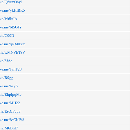
.asia/Q6umOhyJ
inke.me/ykHIBR5
asia/W6luIA
inke.me/6l5GJY
asia/G00D
inke.me/qNX0lxm
.asia/wMNVETzV
sia/6fAe
nke.me/JyrlF28
asia/R9gg
nke.me/hayS
asia/EhplpqMe
inke.me/MH22
asia/EsQJPup3
inke.me/8sCKIVd
asia/M6Bhl7