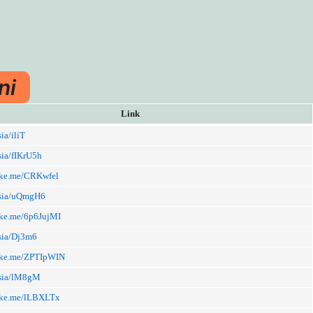
ni
Link
sia/iliT
asia/fIKrU5h
inke.me/CRKwfel
.asia/uQmgH6
inke.me/6p6JujMI
asia/Dj3m6
inke.me/ZPTIpWIN
.asia/lM8gM
inke.me/lLBXLTx