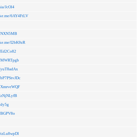
sia/JcOl4
inke.me/6AY4FtLV
.li/NXN5MB
inke.me/I2bK9zR
li/Ed2Co82
.li/MWRTpgb
li/yuT8adAx
li/bP7PStvJDc
.li/XmrveWQF
li/zNjNLyfB
i/dy5g
li/BGPV8o
li/tzLu8wpDl