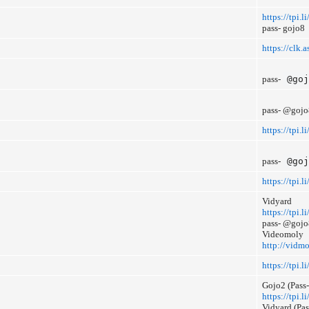
https://tpi.
pass- gojo8
https://clk
pass-
@goj
pass- @gojo
https://tpi.l
pass-
@goj
https://tpi.l
Vidyard
https://tpi
pass- @gojo
Videomoly
http://vidm
https://tpi.
Gojo2 (Pass-
https://tpi
Vidyard (Pa