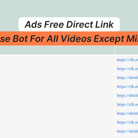
Ads Free Direct Link
se Bot For All Videos Except Mi
https://clk.a
https://clk.
https://shr
https://clk
https://shr
https://clk.
https://shr
https://clk
https://shr