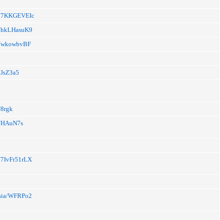
.li/7KKGEVEIc
li/hkLHasuK9
li/wkowbvBF
i/JsZ3a5
i/8rgk
li/HAuN7s
li/7IvFr51rLX
.asia/WFRPo2