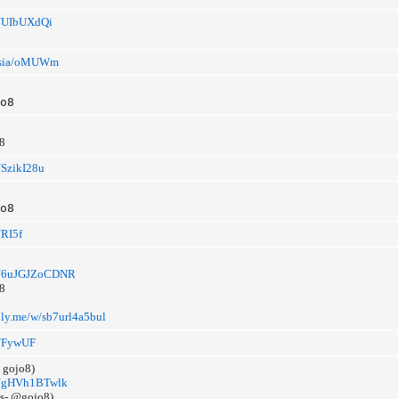
li/UIbUXdQi
.asia/oMUWm
o8
8
i/SzikI28u
o8
i/RI5f
.li/6uJGJZoCDNR
8
oly.me/w/sb7url4a5bul
li/FywUF
 gojo8)
.li/gHVh1BTwlk
ss- @gojo8)