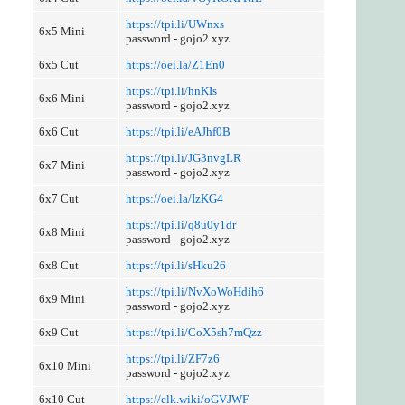
https://tpi.li/UWnxs
6x5 Mini
password - gojo2.xyz
6x5 Cut
https://oei.la/Z1En0
https://tpi.li/hnKIs
6x6 Mini
password - gojo2.xyz
6x6 Cut
https://tpi.li/eAJhf0B
https://tpi.li/JG3nvgLR
6x7 Mini
password - gojo2.xyz
6x7 Cut
https://oei.la/IzKG4
https://tpi.li/q8u0y1dr
6x8 Mini
password - gojo2.xyz
6x8 Cut
https://tpi.li/sHku26
https://tpi.li/NvXoWoHdih6
6x9 Mini
password - gojo2.xyz
6x9 Cut
https://tpi.li/CoX5sh7mQzz
https://tpi.li/ZF7z6
6x10 Mini
password - gojo2.xyz
6x10 Cut
https://clk.wiki/oGVJWF