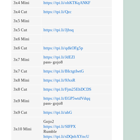
3x4 Mini
https://tpi.li/ohKTKqANKF
3x4 Cut
https://tpi.li/Qzc
3x5 Mini
3x5 Cut
https://tpi.li/Jjbsq
3x6 Mini
3x6 Cut
https://tpi.li/qdkOFg5p
https://tpi.li/JdEZl
3x7 Mini
pass- gojo8
3x7 Cut
https://tpi.li/BIctgtIwtG
3x8 Mini
https://tpi.li/9JxsR
3x8 Cut
https://tpi.li/Fjm25EhDCDS
https://tpi.li/EGP5wtdVdqq
3x9 Mini
pass- gojo8
3x9 Cut
https://tpi.li/ahG
Gojo2
https://tpi.li/SIFPX
3x10 Mini
Rumble
https://tpi.li/sDQnbXYncU