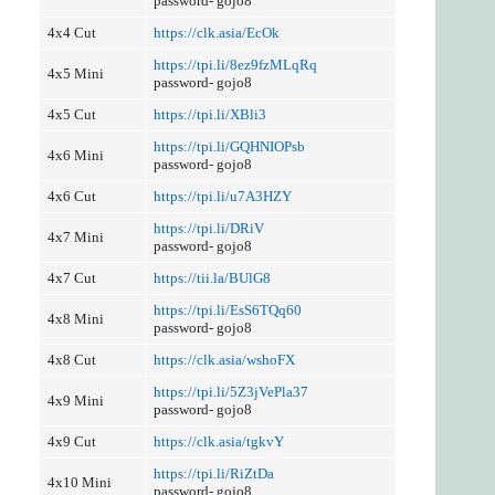
password- gojo8
4x4 Cut
https://clk.asia/EcOk
https://tpi.li/8ez9fzMLqRq
4x5 Mini
password- gojo8
4x5 Cut
https://tpi.li/XBli3
https://tpi.li/GQHNIOPsb
4x6 Mini
password- gojo8
4x6 Cut
https://tpi.li/u7A3HZY
https://tpi.li/DRiV
4x7 Mini
password- gojo8
4x7 Cut
https://tii.la/BUlG8
https://tpi.li/EsS6TQq60
4x8 Mini
password- gojo8
4x8 Cut
https://clk.asia/wshoFX
https://tpi.li/5Z3jVePla37
4x9 Mini
password- gojo8
4x9 Cut
https://clk.asia/tgkvY
https://tpi.li/RiZtDa
4x10 Mini
password- gojo8