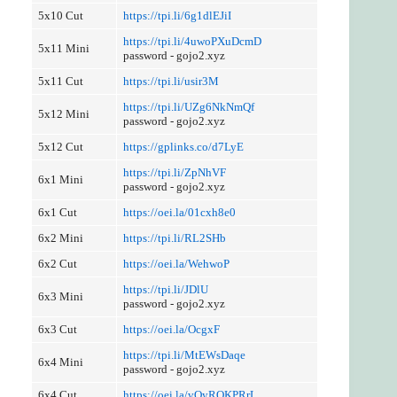
5x10 Cut
https://tpi.li/6g1dlEJiI
https://tpi.li/4uwoPXuDcmD
5x11 Mini
password - gojo2.xyz
5x11 Cut
https://tpi.li/usir3M
https://tpi.li/UZg6NkNmQf
5x12 Mini
password - gojo2.xyz
5x12 Cut
https://gplinks.co/d7LyE
https://tpi.li/ZpNhVF
6x1 Mini
password - gojo2.xyz
6x1 Cut
https://oei.la/01cxh8e0
6x2 Mini
https://tpi.li/RL2SHb
6x2 Cut
https://oei.la/WehwoP
https://tpi.li/JDlU
6x3 Mini
password - gojo2.xyz
6x3 Cut
https://oei.la/OcgxF
https://tpi.li/MtEWsDaqe
6x4 Mini
password - gojo2.xyz
6x4 Cut
https://oei.la/vOyROKPRrL