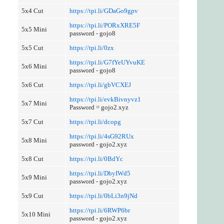
5x4 Cut
https://tpi.li/GDaGo9gpv
https://tpi.li/PORxXRE5F
5x5 Mini
password - gojo8
5x5 Cut
https://tpi.li/0zx
https://tpi.li/G7fYeUYvuKE
5x6 Mini
password - gojo8
5x6 Cut
https://tpi.li/gbVCXEJ
https://tpi.li/evkBivnyvz1
5x7 Mini
Password = gojo2.xyz
5x7 Cut
https://tpi.li/dcopg
https://tpi.li/4sG92RUx
5x8 Mini
password - gojo2.xyz
5x8 Cut
https://tpi.li/0BdYc
https://tpi.li/DbyIWd5
5x9 Mini
password - gojo2.xyz
5x9 Cut
https://tpi.li/0bLi3n9jNd
https://tpi.li/6RWP6br
5x10 Mini
password - gojo2.xyz