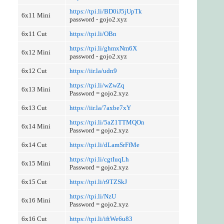
https://tpi.li/BD0iJ5jUpTk
6x11 Mini
password - gojo2.xyz
6x11 Cut
https://tpi.li/OBn
https://tpi.li/ghmxNm6X
6x12 Mini
password - gojo2.xyz
6x12 Cut
https://iir.la/udn9
https://tpi.li/wZwZq
6x13 Mini
Password = gojo2.xyz
6x13 Cut
https://iir.la/7axbe7xY
https://tpi.li/5aZ1TTMQOn
6x14 Mini
Password = gojo2.xyz
6x14 Cut
https://tpi.li/dLamSrFfMe
https://tpi.li/cgtIuqLh
6x15 Mini
Password = gojo2.xyz
6x15 Cut
https://tpi.li/r9TZSkJ
https://tpi.li/NzU
6x16 Mini
Password = gojo2.xyz
6x16 Cut
https://tpi.li/iftWe6u83