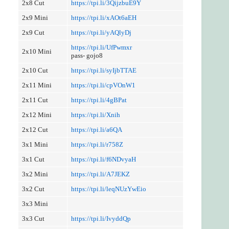
2x8 Cut
https://tpi.li/3QijzbuE9Y
2x9 Mini
https://tpi.li/xAOt6aEH
2x9 Cut
https://tpi.li/yAQlyDj
https://tpi.li/UfPwmxr
2x10 Mini
pass- gojo8
2x10 Cut
https://tpi.li/syIjbTTAE
2x11 Mini
https://tpi.li/cpVOnW1
2x11 Cut
https://tpi.li/4gBPat
2x12 Mini
https://tpi.li/Xnih
2x12 Cut
https://tpi.li/a6QA
3x1 Mini
https://tpi.li/r758Z
3x1 Cut
https://tpi.li/f6NDvyaH
3x2 Mini
https://tpi.li/A7JEKZ
3x2 Cut
https://tpi.li/leqNUzYwEio
3x3 Mini
3x3 Cut
https://tpi.li/IvyddQp