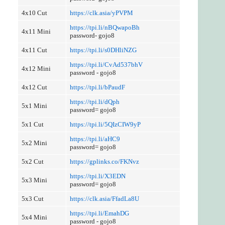
4x10 Cut
https://clk.asia/yPVPM
https://tpi.li/nBQwapoBh
4x11 Mini
password- gojo8
4x11 Cut
https://tpi.li/s0DHliNZG
https://tpi.li/CvAd537bhV
4x12 Mini
password - gojo8
4x12 Cut
https://tpi.li/bPaudF
https://tpi.li/dQph
5x1 Mini
password= gojo8
5x1 Cut
https://tpi.li/5QIzCIW9yP
https://tpi.li/aHC9
5x2 Mini
password= gojo8
5x2 Cut
https://gplinks.co/FKNvz
https://tpi.li/X3EDN
5x3 Mini
password= gojo8
5x3 Cut
https://clk.asia/FfadLa8U
https://tpi.li/EmahDG
5x4 Mini
password - gojo8