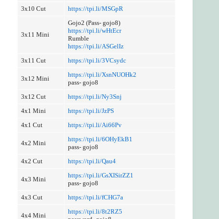
3x10 Cut
https://tpi.li/MSGpR
Gojo2 (Pass- gojo8)
https://tpi.li/wHtEcr
3x11 Mini
Rumble
https://tpi.li/ASGelIz
3x11 Cut
https://tpi.li/3VCsydc
https://tpi.li/XsnNUOHk2
3x12 Mini
pass- gojo8
3x12 Cut
https://tpi.li/Ny3Snj
4x1 Mini
https://tpi.li/JzPS
4x1 Cut
https://tpi.li/Ai66Pv
https://tpi.li/6OHyEkB1
4x2 Mini
pass- gojo8
4x2 Cut
https://tpi.li/Qau4
https://tpi.li/GsXISirZZ1
4x3 Mini
pass- gojo8
4x3 Cut
https://tpi.li/fCHG7a
https://tpi.li/8t2RZ5
4x4 Mini