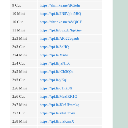
9 Cut
https://shrinke.me/tKGeIn
10 Mini
https://tpi.li/2NSVpbi5BQ
10 Cut
https://shrinke.me/4VQICF
11 Mini
https://tpi.li/buzxENqsGuy
2x3 Mini
https://tpi.li/AKr22eqaub
2x3 Cut
https://tpi.li/SoHQ
2x4 Mini
https://tpi.li/M4hr
2x4 Cut
https://tpi.li/jzNTX
2x5 Mini
https://tpi.li/rCb5Q0a
2x5 Cut
https://tpi.li/yKq1
2x6 Mini
https://tpi.li/cThZ0X
2x6 Cut
https://tpi.li/MczlRK1Q
2x7 Mini
https://tpi.li/JOcUPmmkq
2x7 Cut
https://tpi.li/sduCmWa
2x8 Mini
https://tpi.li/5fzKmaX