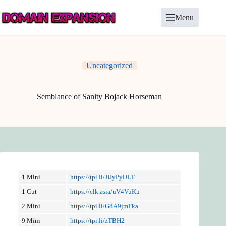
Skip
to
Menu
content
Uncategorized
Semblance of Sanity Bojack Horseman
1 Mini
https://tpi.li/JIJyPylJLT
1 Cut
https://clk.asia/uV4VuKu
2 Mini
https://tpi.li/G8A9jmFka
9 Mini
https://tpi.li/zTBH2