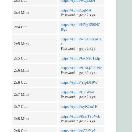
2x3 Cut
https://tpi.li/wOpa2H
https://tpi.li/xqMA
2x4 Mini
Password = gojo2.xyz
https://tpi.li/HYgK50NC
2x4 Cut
Rq5
https://tpi.li/wmFmlkidJL
2x5 Mini
s
Password = gojo2.xyz
2x5 Cut
https://tpi.li/GxN981Llp
https://tpi.li/9JAQ7TEPf2
2x6 Mini
Password = gojo2.xyz
2x6 Cut
https://tpi.li/YjpDT9W
https://tpi.li/LmW44
2x7 Mini
Password = gojo2.xyz
2x7 Cut
https://tpi.li/xyK2m1H
https://tpi.li/iSmT95Vck
2x8 Mini
Password = gojo2.xyz
2x8 Cut
https://tpi.li/zC2rYx6