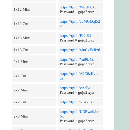
https://tpi.li/WbzNEXc
1x12 Mini
Password = gojo2.xyz
https://tpi.li/cvMGI6qI52
1x12 Cut
2
https://tpi.li/Fc2tSd
1x13 Mini
Password = gojo2.xyz
1x13 Cut
https://tpi.li/4luCvEaRz6
https://tpi.li/Vai9L4Z
2x1 Mini
Password = gojo2.xyz
https://tpi.li/A9C6zHvuq
2x1 Cut
uz
https://tpi.li/vAcBi
2x2 Mini
Password = gojo2.xyz
2x2 Cut
https://tpi.li/NP4kLv
https://tpi.li/UDBwubJn4
2x3 Mini
Nc
Password = gojo2.xyz