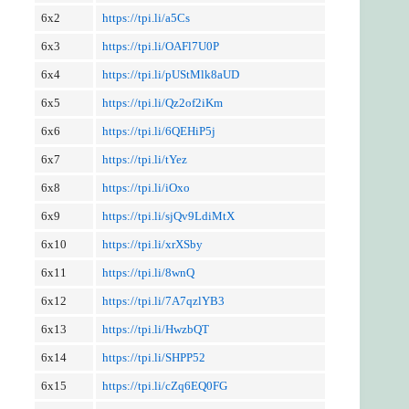
6x2
https://tpi.li/a5Cs
6x3
https://tpi.li/OAFl7U0P
6x4
https://tpi.li/pUStMlk8aUD
6x5
https://tpi.li/Qz2of2iKm
6x6
https://tpi.li/6QEHiP5j
6x7
https://tpi.li/tYez
6x8
https://tpi.li/iOxo
6x9
https://tpi.li/sjQv9LdiMtX
6x10
https://tpi.li/xrXSby
6x11
https://tpi.li/8wnQ
6x12
https://tpi.li/7A7qzlYB3
6x13
https://tpi.li/HwzbQT
6x14
https://tpi.li/SHPP52
6x15
https://tpi.li/cZq6EQ0FG