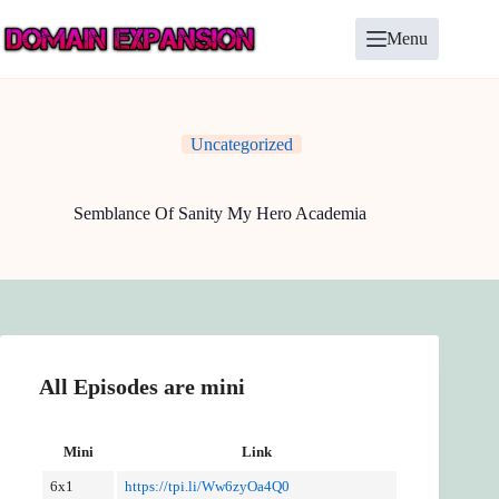
Skip
to
Menu
content
Uncategorized
Semblance Of Sanity My Hero Academia
All Episodes are mini
Mini
Link
6x1
https://tpi.li/Ww6zyOa4Q0