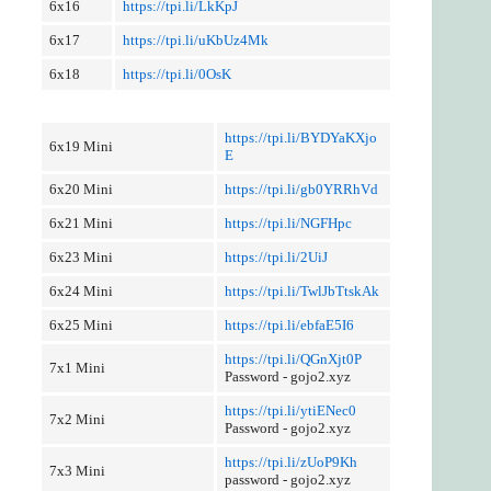
6x16
https://tpi.li/LkKpJ
6x17
https://tpi.li/uKbUz4Mk
6x18
https://tpi.li/0OsK
https://tpi.li/BYDYaKXjo
6x19 Mini
E
6x20 Mini
https://tpi.li/gb0YRRhVd
6x21 Mini
https://tpi.li/NGFHpc
6x23 Mini
https://tpi.li/2UiJ
6x24 Mini
https://tpi.li/TwlJbTtskAk
6x25 Mini
https://tpi.li/ebfaE5I6
https://tpi.li/QGnXjt0P
7x1 Mini
Password - gojo2.xyz
https://tpi.li/ytiENec0
7x2 Mini
Password - gojo2.xyz
https://tpi.li/zUoP9Kh
7x3 Mini
password - gojo2.xyz