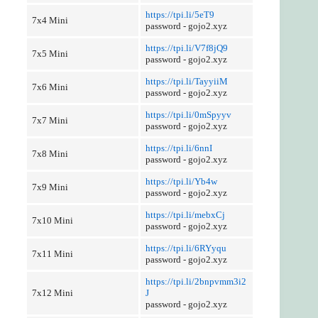
https://tpi.li/5eT9
7x4 Mini
password - gojo2.xyz
https://tpi.li/V7f8jQ9
7x5 Mini
password - gojo2.xyz
https://tpi.li/TayyiiM
7x6 Mini
password - gojo2.xyz
https://tpi.li/0mSpyyv
7x7 Mini
password - gojo2.xyz
https://tpi.li/6nnI
7x8 Mini
password - gojo2.xyz
https://tpi.li/Yb4w
7x9 Mini
password - gojo2.xyz
https://tpi.li/mebxCj
7x10 Mini
password - gojo2.xyz
https://tpi.li/6RYyqu
7x11 Mini
password - gojo2.xyz
https://tpi.li/2bnpvmm3i2
7x12 Mini
J
password - gojo2.xyz