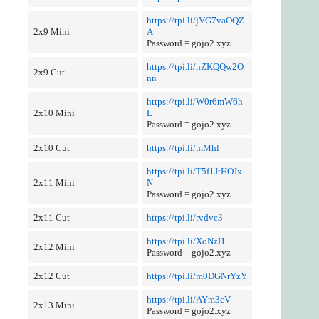
https://tpi.li/jVG7vaOQZ
2x9 Mini
A
Password = gojo2.xyz
https://tpi.li/nZKQQw2O
2x9 Cut
nn
https://tpi.li/W0r6mW6h
2x10 Mini
L
Password = gojo2.xyz
2x10 Cut
https://tpi.li/mMhl
https://tpi.li/T5f1JtHOJx
2x11 Mini
N
Password = gojo2.xyz
2x11 Cut
https://tpi.li/rvdvc3
https://tpi.li/XoNzH
2x12 Mini
Password = gojo2.xyz
2x12 Cut
https://tpi.li/m0DGNrYzY
https://tpi.li/AYm3cV
2x13 Mini
Password = gojo2.xyz